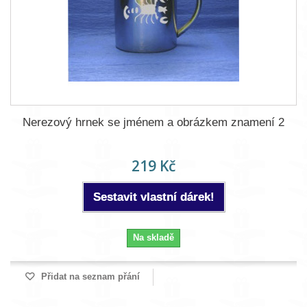
Nerezový hrnek se jménem a obrázkem znamení 2
219 Kč
Sestavit vlastní dárek!
Na skladě
Přidat na seznam přání