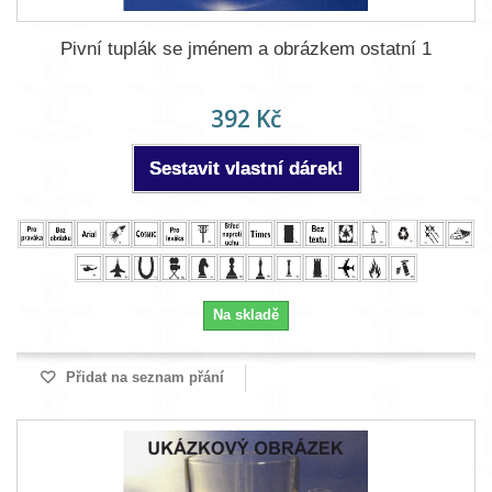
Pivní tuplák se jménem a obrázkem ostatní 1
392 Kč
Sestavit vlastní dárek!
Na skladě
Přidat na seznam přání