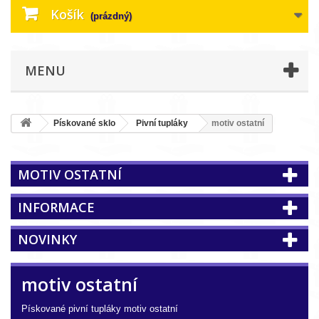
Košík
(prázdný)
MENU
Pískované sklo
Pivní tupláky
motiv ostatní
MOTIV OSTATNÍ
INFORMACE
NOVINKY
motiv ostatní
Pískované pivní tupláky motiv ostatní