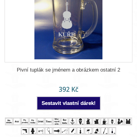
Pivní tuplák se jménem a obrázkem ostatní 2
392 Kč
Sestavit vlastní dárek!